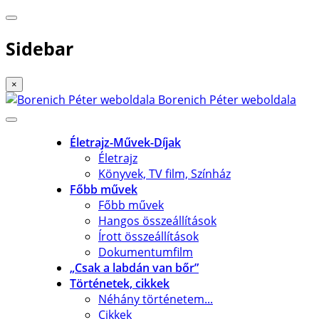
Sidebar
×
Borenich Péter weboldala
Életrajz-Művek-Díjak
Életrajz
Könyvek, TV film, Színház
Főbb művek
Főbb művek
Hangos összeállítások
Írott összeállítások
Dokumentumfilm
„Csak a labdán van bőr”
Történetek, cikkek
Néhány történetem...
Cikkek