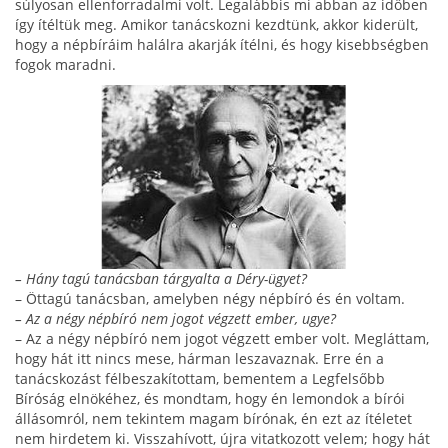
súlyosan ellenforradalmi volt. Legalábbis mi abban az időben
így ítéltük meg. Amikor tanácskozni kezdtünk, akkor kiderült,
hogy a népbírá­im halálra akarják ítélni, és hogy kisebbségben
fogok maradni.
– Hány tagú tanácsban tárgyalta a Déry-ügyet?
– Öttagú tanácsban, amelyben négy népbíró és én voltam.
– Az a négy népbíró nem jogot végzett ember, ugye?
– Az a négy népbíró nem jogot végzett ember volt. Megláttam,
hogy hát itt nincs mese, hárman leszavaznak. Erre én a
tanácskozást félbeszakítottam, bementem a Legfelsőbb
Bíróság elnökéhez, és mond­tam, hogy én lemondok a bírói
állásomról, nem tekin­tem magam bírónak, én ezt az ítéletet
nem hirdetem ki. Visszahívott, újra vitatkozott velem; hogy hát