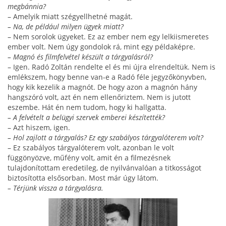
megbánnia?
– Amelyik miatt szégyellhetné magát.
– Na, de például milyen ügyek miatt?
– Nem sorolok ügyeket. Ez az ember nem egy lelkiismeretes
ember volt. Nem úgy gondolok rá, mint egy példaképre.
– Magnó és filmfelvétel készült a tárgyalásról?
– Igen. Radó Zoltán rendelte el és mi újra elrendeltük. Nem is
emlékszem, hogy benne van-e a Radó féle jegyzőkönyvben,
hogy kik kezelik a magnót. De hogy azon a magnón hány
hangszóró volt, azt én nem ellenőriztem. Nem is jutott
eszembe. Hát én nem tudom, hogy ki hallgatta.
– A felvételt a belügyi szervek emberei készítették?
– Azt hiszem, igen.
– Hol zajlott a tárgyalás? Ez egy szabályos tárgyalóterem volt?
– Ez szabályos tárgyalóterem volt, azonban le volt
függönyözve, műfény volt, amit én a filmezésnek
tulajdonítottam eredetileg, de nyilvánvalóan a titkos­ságot
biztosította elsősorban. Most már úgy látom.
– Térjünk vissza a tárgyalásra.