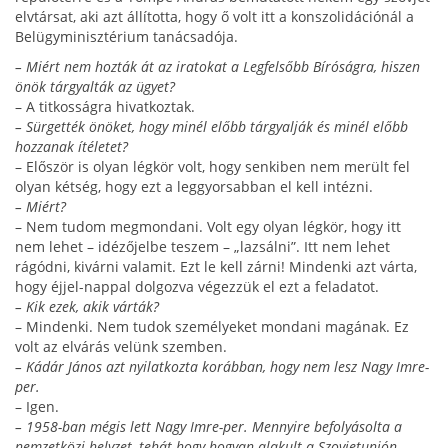
elvtársat, aki azt állí­totta, hogy ő volt itt a konszolidációnál a
Belügymi­nisztérium tanácsadója.
– Miért nem hozták át az iratokat a Legfelsőbb Bíróságra, hiszen
önök tárgyalták az ügyet?
– A titkosságra hivatkoztak.
– Sürgették önöket, hogy minél előbb tárgyalják és minél előbb
hozzanak ítéletet?
– Először is olyan légkör volt, hogy senkiben nem merült fel
olyan kétség, hogy ezt a leggyorsabban el kell intézni.
– Miért?
– Nem tudom megmondani. Volt egy olyan légkör, hogy itt
nem lehet – idézőjelbe teszem – „lazsálni”. Itt nem lehet
rágódni, kivárni valamit. Ezt le kell zárni! Mindenki azt várta,
hogy éjjel-nappal dolgozva végez­zük el ezt a feladatot.
– Kik ezek, akik várták?
– Mindenki. Nem tudok személyeket mondani magának. Ez
volt az elvárás velünk szemben.
– Kádár János azt nyilatkozta korábban, hogy nem lesz Nagy Imre-
per.
– Igen.
– 1958-ban mégis lett Nagy Imre-per. Mennyire befolyásolta a
nemzetközi helyzet, tehát hogy hogyan alakult a Szovjetunión