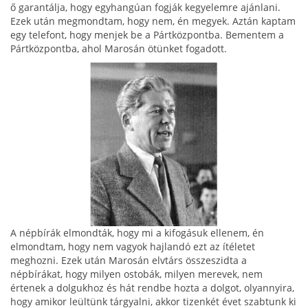
ő garantálja, hogy egyhangúan fogják kegyelemre aján­lani.
Ezek után megmondtam, hogy nem, én megyek. Aztán kaptam
egy telefont, hogy menjek be a Párt­központba. Bementem a
Pártközpontba, ahol Marosán ötünket fogadott.
A népbírák elmondták, hogy mi a kifogásuk ellenem, én
elmondtam, hogy nem vagyok hajlandó ezt az ítéletet
meghozni. Ezek után Marosán elvtárs összeszidta a
népbírákat, hogy mi­lyen ostobák, milyen merevek, nem
értenek a dolguk­hoz és hát rendbe hozta a dolgot, olyannyira,
hogy amikor leültünk tárgyalni, akkor tizenkét évet szabtunk ki