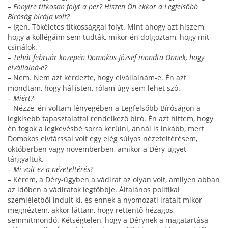
– Ennyire titkosan folyt a per? Hiszen Ön ekkor a Legfelsőbb
Bíróság bírája volt?
– Igen. Tökéletes titkossággal folyt. Mint ahogy azt hiszem,
hogy a kollégáim sem tudták, mikor én dol­goztam, hogy mit
csinálok.
– Tehát február közepén Domokos József mondta Önnek, hogy
eIvállalná-e?
– Nem. Nem azt kérdezte, hogy elvállalnám-e. Én azt
mondtam, hogy hál'isten, rólam úgy sem lehet szó.
– Miért?
– Nézze, én voltam lényegében a Legfelsőbb Bíróságon a
legkisebb tapasztalattal rendelkező bíró. Én azt hittem, hogy
én fogok a legkevésbé sorra kerülni, annál is inkább, mert
Domokos elvtárssal volt egy elég súlyos nézeteltérésem,
októberben vagy novemberben, ami­kor a Déry-ügyet
tárgyaltuk.
– Mi volt ez a nézeteltérés?
– Kérem, a Déry-ügyben a vádirat az olyan volt, amilyen abban
az időben a vádiratok legtöbbje. Álta­lános politikai
szemléletből indult ki, és ennek a nyo­mozati iratait mikor
megnéztem, akkor láttam, hogy rettentő hézagos,
semmitmondó. Kétségtelen, hogy a Dérynek a magatartása