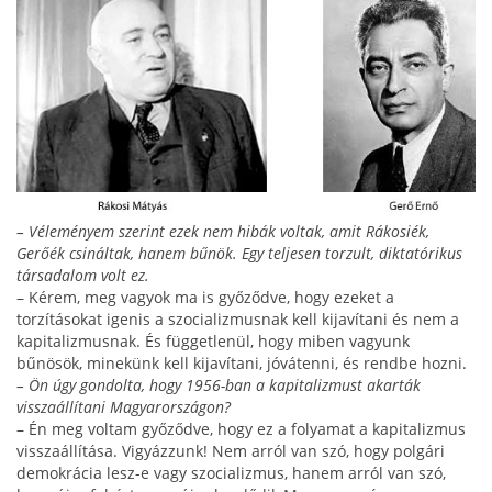
– Véleményem szerint ezek nem hibák voltak, amit Rá­kosiék,
Gerőék csináltak, hanem bűnök. Egy tel­jesen torzult, diktatórikus
társadalom volt ez.
– Kérem, meg vagyok ma is győződve, hogy eze­ket a
torzításokat igenis a szocializmusnak kell kija­vítani és nem a
kapitalizmusnak. És függetlenül, hogy miben vagyunk
bűnösök, minekünk kell kijavítani, jóvátenni, és rendbe hozni.
– Ön úgy gondolta, hogy 1956-ban a kapitalizmust akar­ták
visszaállítani Magyarországon?
– Én meg voltam győződve, hogy ez a folyamat a kapitalizmus
visszaállítása. Vigyázzunk! Nem arról van szó, hogy polgári
demokrácia lesz-e vagy szocia­lizmus, hanem arról van szó,