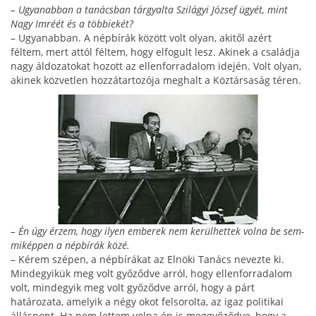
– Ugyanabban a tanácsban tárgyalta Szilágyi József ügyét, mint
Nagy Imréét és a többiekét?
– Ugyanabban. A népbírák között volt olyan, akitől azért
féltem, mert attól féltem, hogy elfogult lesz. Akinek a családja
nagy áldozatokat hozott az ellenfor­radalom idején. Volt olyan,
akinek közvetlen hozzá­tartozója meghalt a Köztársaság téren.
– Én úgy érzem, hogy ilyen emberek nem kerülhettek volna be sem­
miképpen a népbírák közé.
– Kérem szépen, a népbírákat az Elnöki Tanács ne­vezte ki.
Mindegyikük meg volt győződve arról, hogy ellenforradalom
volt, mindegyik meg volt győződve arról, hogy a párt
határozata, amelyik a négy okot felsorolta, az igaz politikai
álláspont. Ha nem lettem volna én is meggyőződve, hogy a