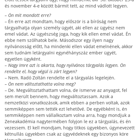
és november 4-e között bármit tett, az mind vádlott legyen.
– Ön mit mondott erre?
– Én erre azt mondtam, hogy először is a bíróság nem
tárgyalhatja olyan személy ügyét, aki ellen az ügyész nem
emel vádat. Az ügyészség joga, hogy kik ellen emel vádat. Én
ebbe nem szólhatok bele. Másodszor egy ilyen nagy
nyilvánosság előtt, ha mindenki ellen vádat emelnének, akkor
sem tudnám letárgyalni egynéhányszáz ember ügyét,
egyetlen ügyként.
– Nagy Imre azt is akarta, hogy nyilvános tárgyalás le­gyen. Ön
rendelte el, hogy végül is zárt legyen?
– Nem. Radó Zoltán rendelte el a tárgyalás leg­elején.
– Ön nem változtathatta volna meg?
– De. Megváltoztathattam volna, de ismerve az anyagot, fel
sem merült bennem, hogy megváltoztas­sam. Azok a
nemzetközi vonatkozások, amik ebben a perben voltak, azok
semmiképpen sem tették ezt lehetővé. De egyéb­ként is, én
semmiképpen nem vállalkoztam volna arra, hogy mondjuk a
Zeneakadémia nagytermében folyjon le ez a tárgyalás, és én
vezessem. El kell mond­jam, hogy titkos ügyekben, úgynevezett
kétnullás ügyekben csak az ügyvédeknek egy bizonyos köre