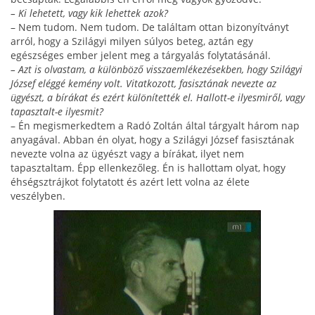
– Ki lehetett, vagy kik lehettek azok?
– Nem tudom. Nem tudom. De találtam ottan bizonyítványt
arról, hogy a Szilágyi milyen súlyos be­teg, aztán egy
egészséges ember jelent meg a tárgya­lás folytatásánál.
– Azt is olvastam, a különböző visszaemlékezésekben, hogy Szilágyi
József eléggé kemény volt. Vitatkozott, fasisz­tának nevezte az
ügyészt, a bírákat és ezért különítették el. Hallott-e ilyesmiről, vagy
tapasztalt-e ilyesmit?
– Én megismerkedtem a Radó Zoltán által tárgyalt három nap
anyagával. Abban én olyat, hogy a Szi­lágyi József fasisztának
nevezte volna az ügyészt vagy a bírákat, ilyet nem
tapasztaltam. Épp ellenkezőleg. Én is hallottam olyat, hogy
éhségsztrájkot folytatott és azért lett volna az élete
veszélyben.