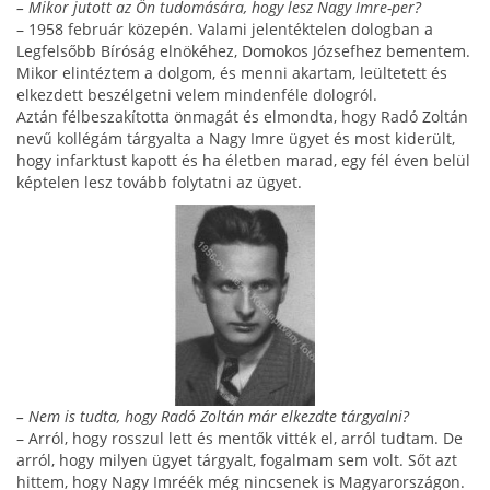
– Mikor jutott az Ön tudomására, hogy lesz Nagy Imre-per?
– 1958 február közepén. Valami jelentéktelen dolog­ban a
Legfelsőbb Bíróság elnökéhez, Domokos József­hez bementem.
Mikor elintéztem a dolgom, és menni akartam, leültetett és
elkezdett beszélgetni velem mindenféle dologról.
Aztán félbeszakította önmagát és elmondta, hogy Radó Zoltán
nevű kollégám tár­gyalta a Nagy Imre ügyet és most kiderült,
hogy in­farktust kapott és ha életben marad, egy fél éven belül
képtelen lesz tovább folytatni az ügyet.
– Nem is tudta, hogy Radó Zoltán már elkezdte tárgyalni?
– Arról, hogy rosszul lett és mentők vitték el, arról tudtam. De
arról, hogy milyen ügyet tárgyalt, fogalmam sem volt. Sőt azt
hittem, hogy Nagy Imré­ék még nincsenek is Magyarországon.