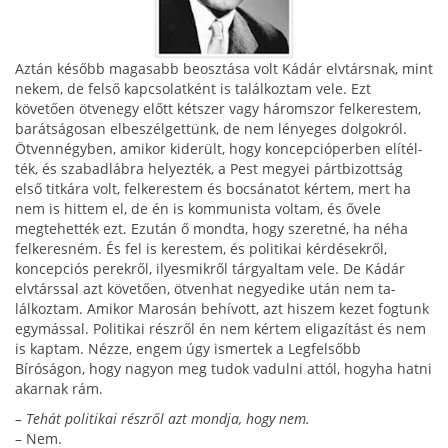
Aztán később magasabb beosztása volt Kádár elvtársnak, mint
nekem, de felső kapcsolatként is találkoztam vele. Ezt
követően ötvenegy előtt két­szer vagy háromszor felkerestem,
barátságosan elbe­szélgettünk, de nem lényeges dolgokról.
Ötvennégy­ben, amikor kiderült, hogy koncepcióperben elítél­
ték, és szabadlábra helyezték, a Pest megyei pártbi­zottság
első titkára volt, felkerestem és bocsánatot kértem, mert ha
nem is hittem el, de én is kommu­nista voltam, és ővele
megtehették ezt. Ezután ő mondta, hogy szeretné, ha néha
felkeresném. És fel is kerestem, és politikai kérdésekről,
koncepciós perek­ről, ilyesmikről tárgyaltam vele. De Kádár
elvtárssal azt követően, ötvenhat negyedike után nem ta­
lálkoztam. Amikor Marosán behívott, azt hiszem ke­zet fogtunk
egymással. Politikai részről én nem kér­tem eligazítást és nem
is kaptam. Nézze, engem úgy ismertek a Legfelsőbb
Bíróságon, hogy nagyon meg tudok vadulni attól, hogyha hatni
akarnak rám.
– Tehát politikai részről azt mondja, hogy nem.
– Nem.