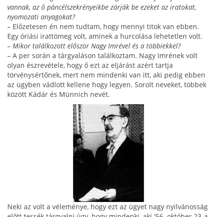
vannak, az ő páncélszekrényeikbe zárják be ezeket az iratokat,
nyomozati anyagokat?
– Előzetesen én nem tudtam, hogy mennyi titok van ebben.
Egy óriási irattömeg volt, aminek a hurco­lása lehetetlen volt.
– Mikor találkozott először Nagy Imrével és a többiekkel?
– A per során a tárgyaláson találkoztam. Nagy Imrének volt
olyan észrevétele, hogy ő ezt az eljárást azért tartja
törvénysértőnek, mert nem mindenki van itt, aki pedig ebben
az ügyben vádlott kellene hogy legyen. Sorolt neveket, többek
között Kádár és Mün­nich nevét.
Neki az volt a véleménye, hogy ezt az ügyet nagy nyilvánosság
előtt tessék tárgyalni úgy, hogy mindenki, aki '56. október 23-a