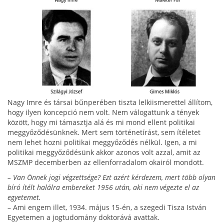
Nagy Imre és társai bűnperében tiszta lelkiismerettel állítom,
hogy ilyen koncepció nem volt. Nem vá­logattunk a tények
között, hogy mi támasztja alá és mi mond ellent politikai
meggyőződésünknek. Mert sem történetírást, sem ítéletet
nem lehet hozni politi­kai meggyőződés nélkül. Igen, a mi
politikai meggyő­ződésünk akkor azonos volt azzal, amit az
MSZMP decemberben az ellenforradalom okairól mondott.
– Van Önnek jogi végzettsége? Ezt azért kérdezem, mert több olyan
bíró ítélt halálra embereket 1956 után, aki nem végezte el az
egyetemet.
– Ami engem illet, 1934. május 15-én, a szegedi Tisza István
Egyetemen a jogtudomány doktorává avattak.