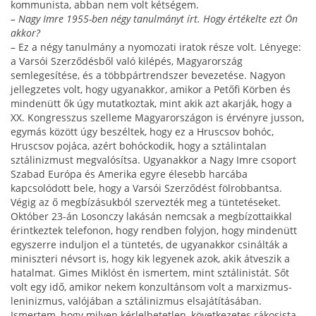
kommunis­ta, abban nem volt kétségem.
– Nagy Imre 1955-ben négy tanulmányt írt. Hogy érté­kelte ezt Ön
akkor?
– Ez a négy tanulmány a nyomozati iratok része volt. Lényege:
a Varsói Szerződésből való kilépés, Magyarország
semlegesítése, és a többpártrendszer be­vezetése. Nagyon
jellegzetes volt, hogy ugyanakkor, amikor a Petőfi Körben és
mindenütt ők úgy mutat­koztak, mint akik azt akarják, hogy a
XX. Kong­resszus szelleme Magyarországon is érvényre jusson,
egymás között úgy beszéltek, hogy ez a Hruscsov bo­hóc,
Hruscsov pojáca, azért bohóckodik, hogy a sztá­lintalan
sztálinizmust megvalósítsa. Ugyanakkor a Nagy Imre csoport
Szabad Európa és Amerika egyre élesebb harcába
kapcsolódott bele, hogy a Varsói Szerződést fölrobbantsa.
Végig az ő megbízásukból szervezték meg a tüntetéseket.
Október 23-án Losonczy lakásán nemcsak a megbízottaikkal
érintkeztek telefonon, hogy rendben folyjon, hogy mindenütt
egyszerre in­duljon el a tüntetés, de ugyanakkor csinálták a
miniszteri név­sort is, hogy kik legyenek azok, akik átveszik a
ha­talmat. Gimes Miklóst én ismertem, mint sztálinistát. Sőt
volt egy idő, amikor nekem konzultánsom volt a marxizmus-
leninizmus, valójában a sztálinizmus elsajátításában.
Ismertem, hogy milyen kérlel­hetetlen, következetes rákosista