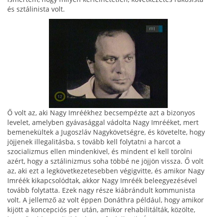
és sztálinista volt.
Ő volt az, aki Nagy Imréékhez becsempézte azt a bi­zonyos
levelet, amelyben gyávasággal vádolta Nagy Imrééket, mert
bemenekültek a Jugoszláv Nagykövetségre, és követelte, hogy
jöj­jenek illegalitásba, s tovább kell folytatni a harcot a
szocializmus ellen mindenkivel, és mindent el kell törölni
azért, hogy a sztálinizmus soha többé ne jöjjön vissza. Ő volt
az, aki ezt a leg­következetesebben végigvitte, és amikor Nagy
Imré­ék kikapcsolódtak, akkor Nagy Imréék beleegye­zésével
tovább folytatta. Ezek nagy része kiábrándult kommunista
volt. A jellemző az volt éppen Donáthra például, hogy amikor
kijött a koncepciós per után, amikor rehabilitálták, közölte,