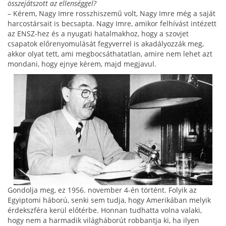
összejátszott az ellenséggel?
– Kérem, Nagy Imre rosszhiszemű volt, Nagy Imre még a saját
harcostársait is becsapta. Nagy Imre, amikor felhívást intézett
az ENSZ-hez és a nyugati hatalmakhoz, hogy a szovjet
csapatok előrenyomu­lását fegyverrel is akadályozzák meg,
akkor olyat tett, ami megbocsáthatatlan, amire nem lehet azt
mondani, hogy ejnye kérem, majd megjavul.
Gondolja meg, ez 1956. november 4-én történt. Folyik az
Egyiptomi háború, senki sem tudja, hogy Amerikában melyik
érdekszfé­ra kerül előtérbe. Honnan tudhatta volna valaki,
hogy nem a harmadik világháborút robbantja ki, ha ilyen