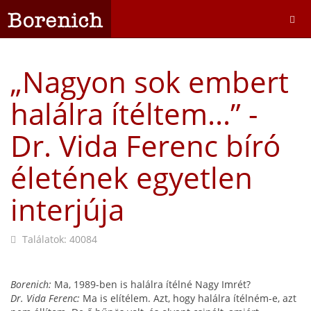
„Nagyon sok embert
halálra ítéltem...” -
Dr. Vida Ferenc bíró
életének egyetlen
interjúja
Találatok: 40084
Borenich:
Ma, 1989-ben is halálra ítélné Nagy Imrét?
Dr. Vida Ferenc:
Ma is elítélem. Azt, hogy halálra ítélném-e, azt