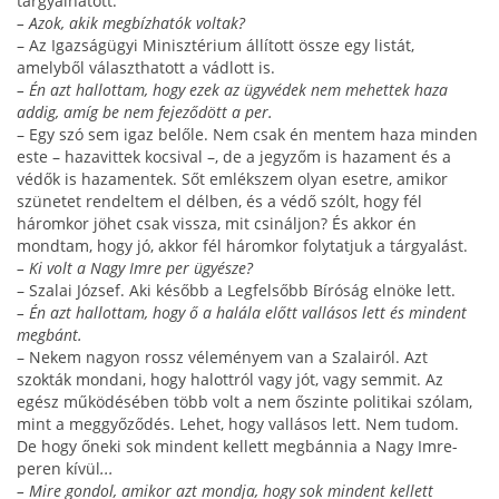
tárgyalhatott.
– Azok, akik megbízhatók voltak?
– Az Igazságügyi Minisztérium állított össze egy listát,
amelyből választhatott a vádlott is.
– Én azt hallottam, hogy ezek az ügyvédek nem mehettek haza
addig, amíg be nem fejeződött a per.
– Egy szó sem igaz belőle. Nem csak én mentem haza minden
este – hazavittek kocsival –, de a jegyzőm is hazament és a
védők is hazamentek. Sőt emlékszem olyan esetre, amikor
szünetet ren­deltem el délben, és a védő szólt, hogy fél
háromkor jöhet csak vissza, mit csináljon? És akkor én
mondtam, hogy jó, akkor fél háromkor folytatjuk a tárgyalást.
– Ki volt a Nagy Imre per ügyésze?
– Szalai József. Aki később a Legfelsőbb Bíróság elnöke lett.
– Én azt hallottam, hogy ő a halála előtt vallásos lett és mindent
megbánt.
– Nekem nagyon rossz véleményem van a Szalai­ról. Azt
szokták mondani, hogy halottról vagy jót, vagy semmit. Az
egész működésében több volt a nem őszinte politikai szólam,
mint a meggyőződés. Lehet, hogy vallásos lett. Nem tudom.
De hogy őneki sok mindent kellett megbánnia a Nagy Imre-
peren kívül
...
– Mire gondol, amikor azt mondja, hogy sok mindent kellett