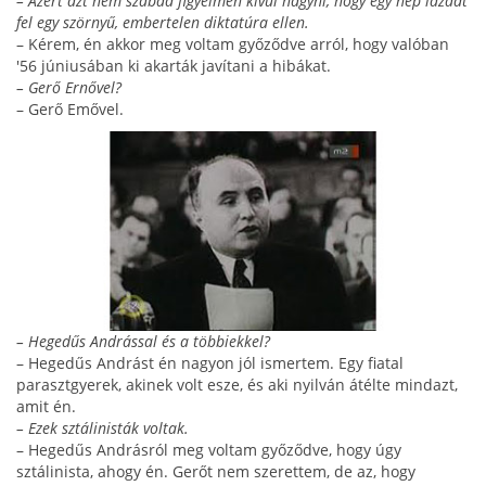
– Azért azt nem szabad figyelmen kívül hagyni, hogy egy nép lázadt
fel egy szörnyű, embertelen diktatúra ellen.
– Kérem, én akkor meg voltam győződve arról, hogy valóban
'56 júniusában ki akarták javítani a hi­bákat.
– Gerő Ernővel?
– Gerő Emővel.
– Hegedűs Andrással és a többiekkel?
– Hegedűs Andrást én nagyon jól ismertem. Egy fiatal
parasztgyerek, akinek volt esze, és aki nyilván átélte mindazt,
amit én.
– Ezek sztálinisták voltak.
– Hegedűs Andrásról meg voltam győződve, hogy úgy
sztálinista, ahogy én. Gerőt nem szerettem, de az, hogy