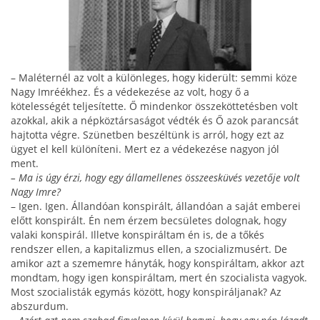
– Maléternél az volt a különleges, hogy kiderült: semmi köze
Nagy Imréékhez. És a védekezése az volt, hogy ő a
kötelességét teljesítette. Ő minden­kor összeköttetésben volt
azokkal, akik a népköztár­saságot védték és Ő azok parancsát
hajtotta végre. Szünetben beszéltünk is arról, hogy ezt az
ügyet el kell különíteni. Mert ez a védekezése nagyon jól
ment.
– Ma is úgy érzi, hogy egy államellenes összeesküvés vezetője volt
Nagy Imre?
– Igen. Igen. Állandóan konspirált, állandóan a saját emberei
előtt konspirált. Én nem érzem becsületes dolognak, hogy
valaki konspirál. Illetve konspiráltam én is, de a tőkés
rendszer ellen, a kapitalizmus ellen, a szo­cializmusért. De
amikor azt a szememre hányták, hogy konspiráltam, akkor azt
mondtam, hogy igen kons­piráltam, mert én szocialista vagyok.
Most szocialisták egymás között, hogy konspiráljanak? Az
abszurdum.