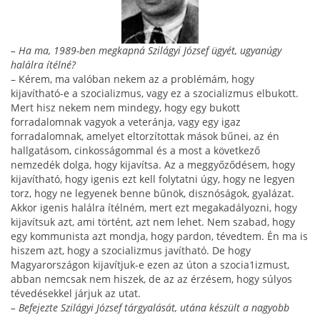
– Ha ma, 1989-ben megkapná Szilágyi József ügyét, ugyanúgy
halálra ítélné?
– Kérem, ma valóban nekem az a problémám, hogy
kijavítható-e a szocializmus, vagy ez a szocializmus el­bukott.
Mert hisz nekem nem mindegy, hogy egy bu­kott
forradalomnak vagyok a veteránja, vagy egy igaz
forradalomnak, amelyet eltorzítottak mások bű­nei, az én
hallgatásom, cinkosságommal és a most a következő
nemzedék dolga, hogy kijavítsa. Az a meg­győződésem, hogy
kijavítható, hogy igenis ezt kell folytatni úgy, hogy ne legyen
torz, hogy ne legyenek benne bűnök, disznóságok, gyalázat.
Akkor igenis ha­lálra ítélném, mert ezt megakadályozni, hogy
kijavít­suk azt, ami történt, azt nem lehet. Nem szabad, hogy
egy kommunista azt mondja, hogy pardon, tévedtem. Én ma is
hiszem azt, hogy a szocializmus javítható. De hogy
Magyarországon kijavítjuk-e ezen az úton a szocia1izmust,
abban nemcsak nem hiszek, de az az érzésem, hogy súlyos
tévedésekkel járjuk az utat.
– Befejezte Szilágyi József tárgyalását, utána készült a na­gyobb