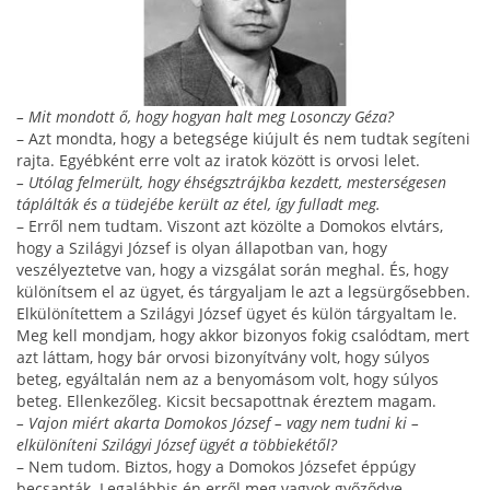
– Mit mondott ő, hogy hogyan halt meg Losonczy Géza?
– Azt mondta, hogy a betegsége kiújult és nem tudtak segíteni
rajta. Egyébként erre volt az iratok között is orvosi lelet.
– Utólag felmerült, hogy éhségsztrájkba kezdett, mesterségesen
táplálták és a tüdejébe került az étel, így fulladt meg.
– Erről nem tudtam. Viszont azt közölte a Domokos elvtárs,
hogy a Szilágyi József is olyan állapotban van, hogy
veszélyeztetve van, hogy a vizsgálat során meg­hal. És, hogy
különítsem el az ügyet, és tárgyaljam le azt a legsürgősebben.
Elkülönítettem a Szilágyi József­ ügyet és külön tárgyaltam le.
Meg kell mondjam, hogy akkor bizonyos fokig csalódtam, mert
azt lát­tam, hogy bár orvosi bizonyítvány volt, hogy súlyos
beteg, egyáltalán nem az a benyomásom volt, hogy súlyos
beteg. Ellenkezőleg. Kicsit becsapottnak érez­tem magam.
– Vajon miért akarta Domokos József – vagy nem tudni ki –
elkülöníteni Szilágyi József ügyét a többiekétől?
– Nem tudom. Biztos, hogy a Domokos Józsefet éppúgy
becsapták. Legalábbis én erről meg vagyok győződve.