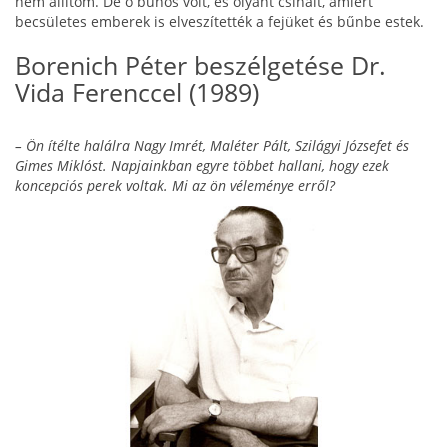
nem állítom. De ő bűnös volt, és olyant csinált, amiért
becsületes emberek is elveszítették a fejüket és bűnbe estek.
Borenich Péter beszélgetése Dr.
Vida Ferenccel (1989)
– Ön ítélte halálra Nagy Imrét, Maléter Pált, Szilágyi Jó­zsefet és
Gimes Miklóst. Napjainkban egyre többet hallani, hogy ezek
koncepciós perek voltak. Mi az ön véleménye erről?