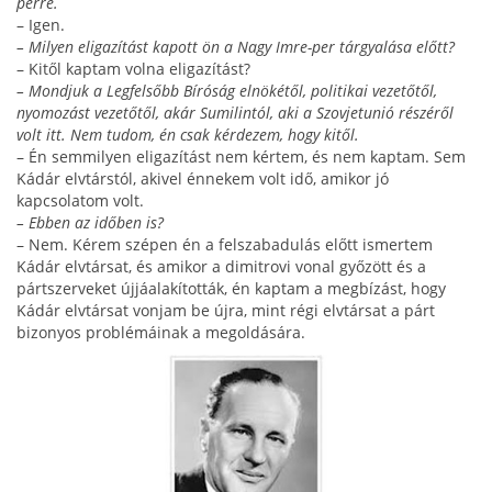
perre.
– Igen.
– Milyen eligazítást kapott ön a Nagy Imre-per tárgyalása előtt?
– Kitől kaptam volna eligazítást?
– Mondjuk a Legfelsőbb Bíróság elnökétől, politikai vezetőtől,
nyomozást vezetőtől, akár Sumilintól, aki a Szovjetunió részéről
volt itt. Nem tudom, én csak kérdezem, hogy kitől.
– Én semmilyen eligazítást nem kértem, és nem kaptam. Sem
Kádár elvtárstól, akivel énnekem volt idő, amikor jó
kapcsolatom volt.
– Ebben az időben is?
– Nem. Kérem szépen én a felszabadulás előtt ismertem
Kádár elvtársat, és amikor a dimitrovi vonal győzött és a
pártszerveket újjáalakították, én kaptam a megbízást, hogy
Kádár elvtársat vonjam be újra, mint régi elvtársat a párt
bizonyos problémáinak a megoldására.