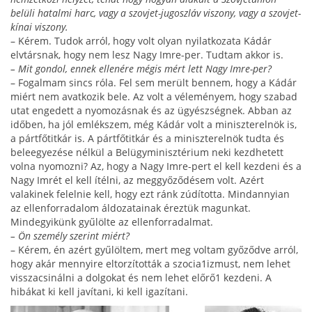
belüli hatalmi harc, vagy a szovjet-jugoszláv viszony, vagy a szovjet-
kínai viszony.
– Kérem. Tudok arról, hogy volt olyan nyilatkozata Kádár
elvtársnak, hogy nem lesz Nagy Imre-per. Tud­tam akkor is.
– Mit gondol, ennek ellenére mégis mért lett Nagy Imre-­per?
– Fogalmam sincs róla. Fel sem merült bennem, hogy a Kádár
miért nem avatkozik bele. Az volt a vé­leményem, hogy szabad
utat engedett a nyomozás­nak és az ügyészségnek. Abban az
időben, ha jól em­lékszem, még Kádár volt a miniszterelnök is,
a pártfőtitkár is. A pártfőtitkár és a miniszterelnök tudta és
beleegyezése nélkül a Belügyminisztérium neki kezd­hetett
volna nyomozni? Az, hogy a Nagy Imre-pert el kell kezdeni és a
Nagy Imrét el kell ítélni, az meggyő­ződésem volt. Azért
valakinek felelnie kell, hogy ezt ránk zúdította. Mindannyian
az ellenforradalom áldozatainak éreztük magunkat.
Mindegyikünk gyű­lölte az ellenforradalmat.
– Ön személy szerint miért?
– Kérem, én azért gyűlöltem, mert meg voltam győződve arról,
hogy akár mennyire eltorzították a szocia1izmust, nem lehet
visszacsinálni a dolgokat és nem lehet előrő1 kezdeni. A
hibákat ki kell javítani, ki kell igazítani.