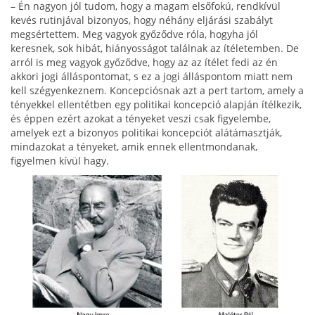
– Én nagyon jól tudom, hogy a magam elsőfokú, rendkívül
kevés rutinjával bizonyos, hogy néhány eljárási szabályt
megsértettem. Meg vagyok győződ­ve róla, hogyha jól
keresnek, sok hibát, hiányosságot találnak az ítéletemben. De
arról is meg vagyok győződve, hogy az az ítélet fedi az én
akkori jogi álláspontomat, s ez a jogi álláspontom miatt nem
kell szégyenkeznem. Koncepciósnak azt a pert tartom, amely a
tényekkel ellentétben egy politikai kon­cepció alapján ítélkezik,
és éppen ezért azokat a ténye­ket veszi csak figyelembe,
amelyek ezt a bizonyos po­litikai koncepciót alátámasztják,
mindazokat a tényeket, amik ennek ellentmondanak,
figyelmen kívül hagy.