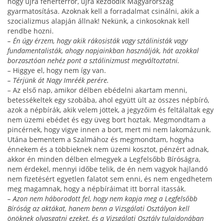
hogy újra fehérterror, újra kezdődik Magyarország
gyarmatosítása. Azok­nak kell a forradalmat csinálni, akik a
szocializmus alapján állnak! Nekünk, a cinkosoknak kell
rendbe­ hozni.
– Én úgy érzem, hogy akik rákosisták vagy sztálinisták vagy
fundamentalisták, ahogy napjainkban használják, hát azokkal
borzasztóan nehéz pont a sztálinizmust megvál­toztatni.
– Higgye el, hogy nem így van.
– Térjünk át Nagy Imréék perére.
– Az első nap, amikor délben ebédelni akartam menni,
betessékeltek egy szobába, ahol együtt ült az összes népbíró,
azok a népbírák, akik velem jöttek, a jegyzőim és feltálaltak egy
nem üzemi ebédet és egy üveg bort hoztak. Megmondtam a
pincérnek, hogy vigye innen a bort, mert mi nem lakomázunk.
Utána bementem a Szalmához és megmondtam, hogyha
énnekem és a többieknek nem üzemi kosztot, pénzért adnak,
akkor én minden délben elmegyek a Legfel­sőbb Bíróságra,
nem érdekel, mennyi időbe telik, de én nem vagyok hajlandó
nem fizetésért egyetlen falatot sem enni, és nem engedhetem
meg magam­nak, hogy a népbíráimat itt borral itassák.
– Azon nem háborodott fel, hogy nem kapja meg a Leg­felsőbb
Bíróság az aktákat, hanem benn a Vizsgálati Osz­tályon kell
önöknek olvasgatni ezeket, és a Vizsgálati Osztály tulajdonában