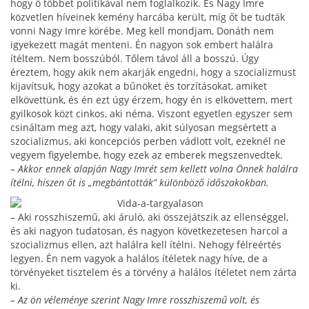
hogy ő többet politikával nem foglalkozik. És Nagy Imre
közvetlen híveinek kemény harcába került, míg őt be tudták
vonni Nagy Imre körébe. Meg kell mondjam, Donáth nem
igyekezett magát menteni. Én nagyon sok em­bert halálra
ítéltem. Nem bosszúból. Tőlem távol áll a bosszú. Úgy
éreztem, hogy akik nem akarják en­gedni, hogy a szocializmust
kijavítsuk, hogy azokat a bűnöket és torzításokat, amiket
elkövettünk, és én ezt úgy érzem, hogy én is elkövettem, mert
gyilkosok közt cinkos, aki néma. Viszont egyetlen egyszer sem
csináltam meg azt, hogy valaki, akit súlyosan megsér­tett a
szocializmus, aki koncepciós perben vádlott volt, ezeknél ne
vegyem figyelembe, hogy ezek az embe­rek megszenvedtek.
– Akkor ennek alapján Nagy Imrét sem kellett volna Önnek halálra
ítélni, hiszen őt is „megbántották” különböző időszakokban.
– Aki rosszhiszemű, aki áruló, aki összejátszik az ellen­séggel,
és aki nagyon tudatosan, és nagyon követke­zetesen harcol a
szocializmus ellen, azt halálra kell ítél­ni. Nehogy félreértés
legyen. Én nem vagyok a halá­los ítéletek nagy híve, de a
törvényeket tisztelem és a törvény a halálos ítéletet nem zárta
ki.
– Az ön véleménye szerint Nagy Imre rosszhiszemű volt, és