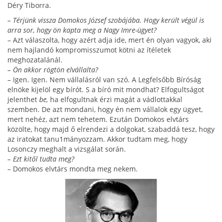
Déry Tiborra.
– Térjünk vissza Domokos József szobájába. Hogy került végül is
arra sor, hogy ön kapta meg a Nagy Imre-ügyet?
– Azt válaszolta, hogy azért adja ide, mert én olyan vagyok, aki
nem hajlandó kompromisszumot kötni az ítéletek
meghozatalánál.
– Ön akkor rögtön elvállalta?
– Igen. Igen. Nem vállalásról van szó. A Legfelsőbb Bíróság
elnöke kijelöl egy bírót. S a bíró mit mondhat? Elfogultságot
jelenthet
be,
ha elfogultnak érzi magát a vádlottakkal
szemben. De azt mondani, hogy én nem vállalok egy ügyet,
mert nehéz, azt nem tehetem. Ez­után Domokos elvtárs
közölte, hogy majd ő elrendezi a dolgokat, szabaddá tesz, hogy
az iratokat tanu1má­nyozzam. Akkor tudtam meg, hogy
Losonczy meg­halt a vizsgálat során.
– Ezt kitől tudta meg?
– Domokos elvtárs mondta meg nekem.