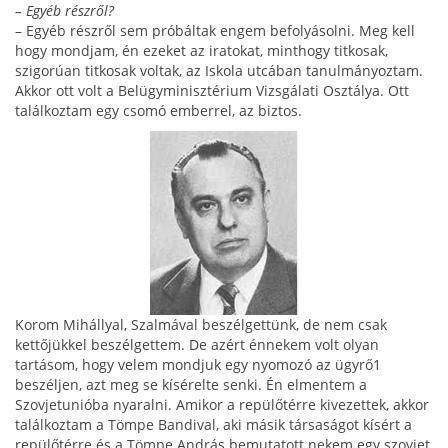
– Egyéb részről?
– Egyéb részről sem próbáltak engem befolyásolni. Meg kell
hogy mondjam, én ezeket az iratokat, mint­hogy titkosak,
szigorúan titkosak voltak, az Iskola utcában tanulmányoztam.
Akkor ott volt a Belügymi­nisztérium Vizsgálati Osztálya. Ott
találkoztam egy csomó emberrel, az biztos.
Korom Mihállyal, Szalmá­val beszélgettünk, de nem csak
kettőjükkel beszélgettem. De azért énnekem volt olyan
tartásom, hogy velem mondjuk egy nyomozó az ügy­rő1
beszéljen, azt meg se kísérelte senki. Én elmentem a
Szovjetunióba nyaralni. Amikor a repülőtérre kivezettek, akkor
találkoztam a Tömpe Bandival, aki másik társaságot kísért a
repülőtérre és a Tömpe András bemutatott nekem egy szovjet