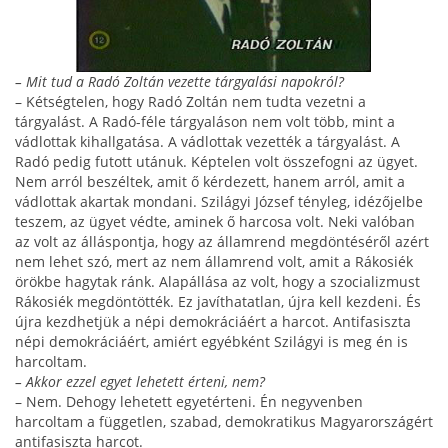
– Mit tud a Radó Zoltán vezette tárgyalási napokról?
– Kétségtelen, hogy Radó Zoltán nem tudta vezetni a
tárgyalást. A Radó-féle tárgyaláson nem volt több, mint a
vádlottak kihallgatása. A vádlottak vezették a tárgyalást. A
Radó pedig futott utánuk. Képtelen volt összefogni az ügyet.
Nem arról beszéltek, amit ő kér­dezett, hanem arról, amit a
vádlottak akartak monda­ni. Szilágyi József tényleg, idézőjelbe
teszem, az ügyet védte, aminek ő harcosa volt. Neki valóban
az volt az álláspontja, hogy az államrend megdöntéséről azért
nem lehet szó, mert az nem államrend volt, amit a Rákosiék
örökbe hagytak ránk. Alapállása az volt, hogy a szocializmust
Rákosiék megdöntötték. Ez ja­víthatatlan, újra kell kezdeni. És
újra kezdhetjük a népi demokráciáért a harcot. Antifasiszta
népi demokrá­ciáért, amiért egyébként Szilágyi is meg én is
har­coltam.
– Akkor ezzel egyet lehetett érteni, nem?
– Nem. Dehogy lehetett egyetérteni. Én negyvenben
harcoltam a független, szabad, demokratikus Ma­gyarországért
antifasiszta harcot.