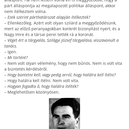
párt álláspontja az megalapozott politikai álláspont, akkor
nem ítélkez­tem volna.
– Ezek szerint párthatározat alapján ítélkeztek?
– Ellenkezőleg. Azért volt olyan szilárd a meggyőződésünk,
mert az előző peranyagokban konkrét bi­zonyítást nyert, és a
Nagy Imre és a társai perei tették rá a koronát.
– Véget ért a tárgyalás, Szilágyi József tárgyalása, visszavonult a
tanács.
– Igen.
– Mi történt?
– Nem volt olyan vélemény, hogy nem bűnös. Nem is volt vita
a büntetés kérdéséről.
– Hogy büntetni kell, vagy pedig arról, hogy halálra kell ítélni?
– Hogy halálra kell ítélni. Nem volt vita.
– Hogyan fogadta ő, hogy halálra ítélték?
– Meglehetősen közönyösen.